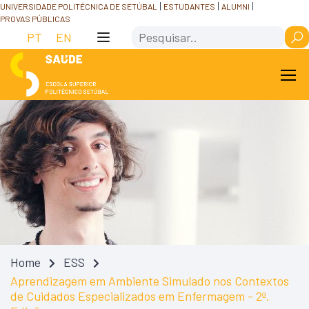
Skip
Saltar
UNIVERSIDADE POLITÉCNICA DE SETÚBAL
ESTUDANTES
ALUMNI
PROVAS PÚBLICAS
to
para
Search
Content
navegação
PT
EN
Home
ESS
Aprendizagem em Ambiente Simulado nos Contextos
de Cuidados Especializados em Enfermagem - 2ª.