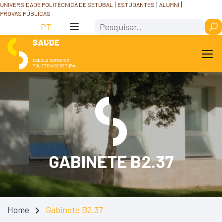
Skip
Saltar
UNIVERSIDADE POLITÉCNICA DE SETÚBAL
ESTUDANTES
ALUMNI
PROVAS PÚBLICAS
to
para
Search
Content
navegação
PT
GABINETE B2.37
Home
Gabinete B2.37