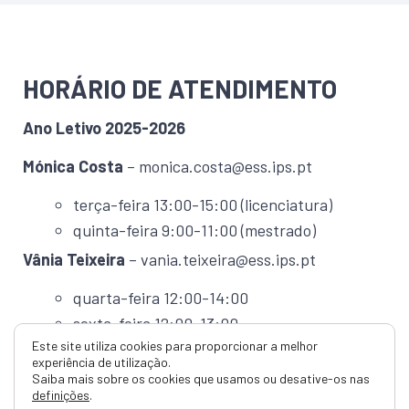
HORÁRIO DE ATENDIMENTO
Ano Letivo 2025-2026
Mónica Costa
– monica.costa
@ess.ips.pt
terça-feira 13:00-15:00 (licenciatura)
quinta-feira 9:00-11:00 (mestrado)
Vânia Teixeira
– vania.teixeira@ess.ips.pt
quarta-feira 12:00-14:00
sexta-feira 12:00-13:00
Este site utiliza cookies para proporcionar a melhor
Ana Lúcia Ramos
– ana.ramos
@ess.ips.pt
experiência de utilização.
Saiba mais sobre os cookies que usamos ou desative-os nas
terça-feira 13:00-14:00
definições
.