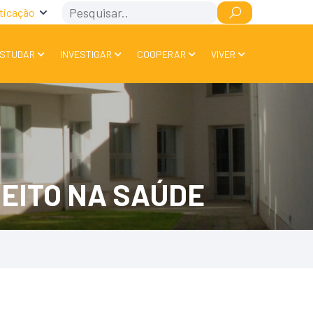
Search
ticação
STUDAR
INVESTIGAR
COOPERAR
VIVER
REITO NA SAÚDE