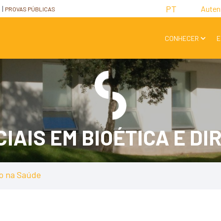
PT
Auten
I
PROVAS PÚBLICAS
CONHECER
E
AIS EM BIOÉTICA E DI
to na Saúde