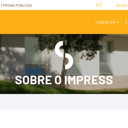
PT
Auten
I
PROVAS PÚBLICAS
CONHECER
E
SOBRE O IMPRESS