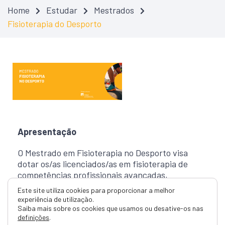
Home
Estudar
Mestrados
Fisioterapia do Desporto
Apresentação
O Mestrado em Fisioterapia no Desporto visa
dotar os/as licenciados/as em fisioterapia de
competências profissionais avançadas,
necessárias para intervir junto da população
Este site utiliza cookies para proporcionar a melhor
com prática desportiva em geral, e atletas em
experiência de utilização.
particular. Este curso pretende, igualmente,
Saiba mais sobre os cookies que usamos ou desative-os nas
definições
.
desenvolver competências de avaliação,